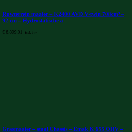
Ruwterrein maaier – K2400 AVD V-twin 708cm³ –
92 cm – Hydrostatische a
€
8.899,01
incl. btw
Grasmaaier – staal Chassis – Emak K 655 OHV –