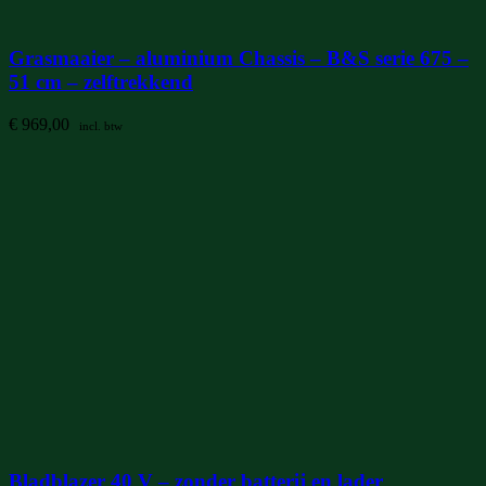
Grasmaaier – aluminium Chassis – B&S serie 675 –
51 cm – zelftrekkend
€
969,00
incl. btw
Bladblazer 40 V – zonder batterij en lader