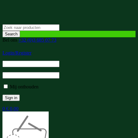
Bel ons
+32 (0)3 685 07 73
Login/Register
Mij onthouden
0
€
0,00