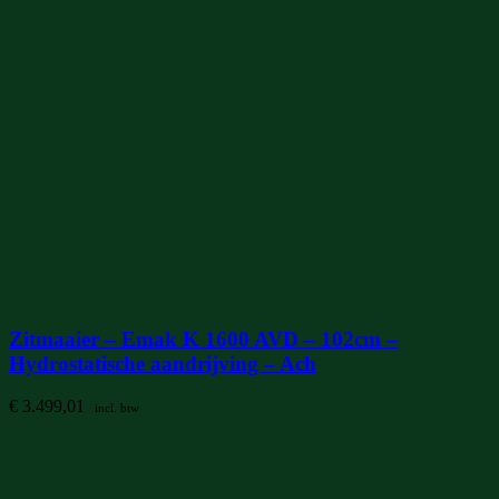
Zitmaaier – Emak K 1600 AVD – 102cm –
Hydrostatische aandrijving – Ach
€
3.499,01
incl. btw