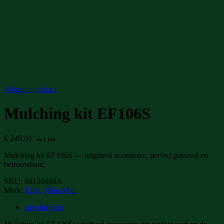
Volgend product
Mulching kit EF106S
€
249,01
incl. btw
Mulching kit EF106S — origineel accessoire, perfect passend en
betrouwbaar.
SKU:
68120008A
Merk:
Efco
,
Oleo-Mac
Beschrijving