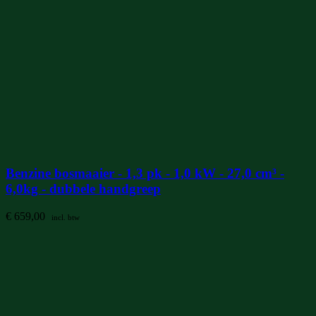
Benzine bosmaaier - 1,3 pk - 1,0 kW - 27,0 cm³ -
6,0kg - dubbele handgreep
€
659,00
incl. btw