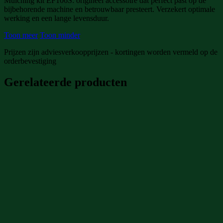
Mulching kit EF106S: origineel accessoire dat perfect past op de
bijbehorende machine en betrouwbaar presteert. Verzekert optimale
werking en een lange levensduur.
Toon meer
Toon minder
Prijzen zijn adviesverkoopprijzen - kortingen worden vermeld op de
orderbevestiging
Gerelateerde producten